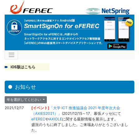
iOS版はこちら
お知らせ
年を選択してください
2021/12/17
[イベント]
「大学 ICT 推進協議会 2021 年度年次大会
（AXIES2021）」
(2021/12/15～17、幕張メッセ)にて
eFEREC
や
AXIOLE
に関する最新情報を展示します。
盛況のうちに終了しました。ご来場ありがとうございまし
た。