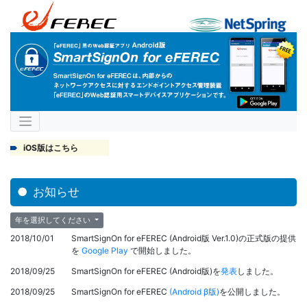
iOS版はこちら
お知らせ
年を選択してください
2018/10/01
SmartSignOn for eFEREC (Android版 Ver.1.0)の正式版の提供
を
Google Play
で開始しました。
2018/09/25
SmartSignOn for eFEREC (Android版)を
発表
しました。
2018/09/25
SmartSignOn for eFEREC
(Android β版)
を公開しました。